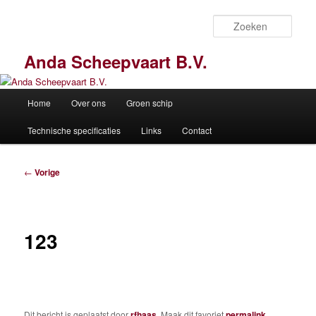
Spring
naar
Zoek
de
primaire
Anda Scheepvaart B.V.
inhoud
Hoofdmenu
Home
Over ons
Groen schip
Technische specificaties
Links
Contact
Bericht
←
Vorige
navigatie
123
Dit bericht is geplaatst door
rfhaas
. Maak dit favoriet
permalink
.